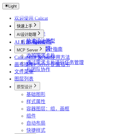
Light
欢迎使用 Calicat
快速上手
创建文件
AI设计助理
快速设计原型
AI 后台 Agents
AI 设计助理
使用AI助理
高效 AI 设计指南
MCP Server
添加需求卡片
Calicat CLI 及 Skill
MCP Server 使用方法
通过需求卡片进行任务管理
画布操作
MCP Server 配置指引
与团队协作
文件菜单
图层列表
原型设计
基础图形
样式属性
容器图层：组，画框
组件
自动布局
快捷样式