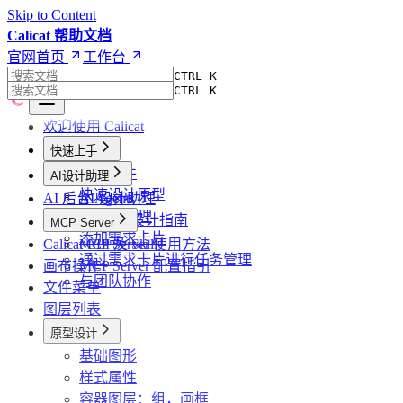
Skip to Content
Calicat 帮助文档
官网首页
工作台
CTRL K
CTRL K
欢迎使用 Calicat
快速上手
创建文件
AI设计助理
快速设计原型
AI 后台 Agents
AI 设计助理
使用AI助理
高效 AI 设计指南
MCP Server
添加需求卡片
Calicat CLI 及 Skill
MCP Server 使用方法
通过需求卡片进行任务管理
画布操作
MCP Server 配置指引
与团队协作
文件菜单
图层列表
原型设计
基础图形
样式属性
容器图层：组，画框