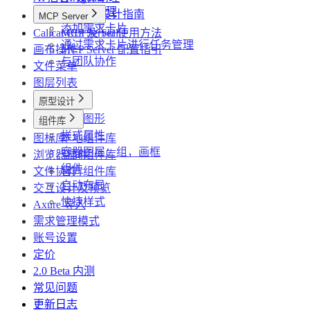
使用AI助理
高效 AI 设计指南
MCP Server
添加需求卡片
Calicat CLI 及 Skill
MCP Server 使用方法
通过需求卡片进行任务管理
画布操作
MCP Server 配置指引
与团队协作
文件菜单
图层列表
原型设计
基础图形
组件库
样式属性
图标库
本地组件库
容器图层：组，画框
浏览器插件
空间组件库
组件
文件协作
官方组件库
自动布局
交互设计及预览
快捷样式
Axure 导入
需求管理模式
账号设置
定价
2.0 Beta 内测
常见问题
更新日志