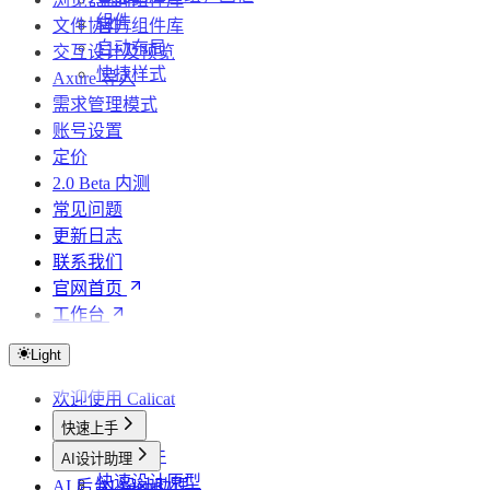
组件
文件协作
官方组件库
自动布局
交互设计及预览
快捷样式
Axure 导入
需求管理模式
账号设置
定价
2.0 Beta 内测
常见问题
更新日志
联系我们
官网首页
工作台
Light
欢迎使用 Calicat
快速上手
创建文件
AI设计助理
快速设计原型
AI 后台 Agents
AI 设计助理