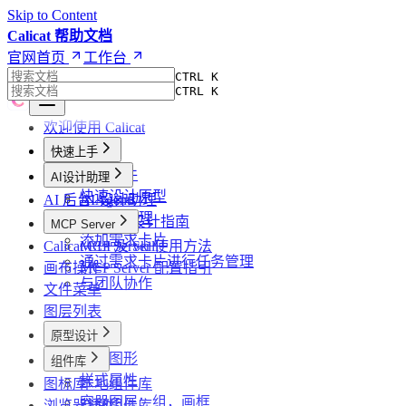
Skip to Content
Calicat 帮助文档
官网首页
工作台
CTRL K
CTRL K
欢迎使用 Calicat
快速上手
创建文件
AI设计助理
快速设计原型
AI 后台 Agents
AI 设计助理
使用AI助理
高效 AI 设计指南
MCP Server
添加需求卡片
Calicat CLI 及 Skill
MCP Server 使用方法
通过需求卡片进行任务管理
画布操作
MCP Server 配置指引
与团队协作
文件菜单
图层列表
原型设计
基础图形
组件库
样式属性
图标库
本地组件库
容器图层：组，画框
浏览器插件
空间组件库