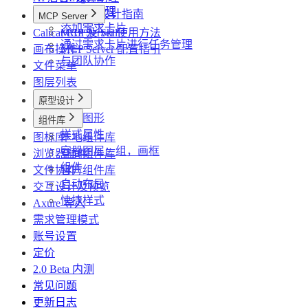
使用AI助理
高效 AI 设计指南
MCP Server
添加需求卡片
Calicat CLI 及 Skill
MCP Server 使用方法
通过需求卡片进行任务管理
画布操作
MCP Server 配置指引
与团队协作
文件菜单
图层列表
原型设计
基础图形
组件库
样式属性
图标库
本地组件库
容器图层：组，画框
浏览器插件
空间组件库
组件
文件协作
官方组件库
自动布局
交互设计及预览
快捷样式
Axure 导入
需求管理模式
账号设置
定价
2.0 Beta 内测
常见问题
更新日志