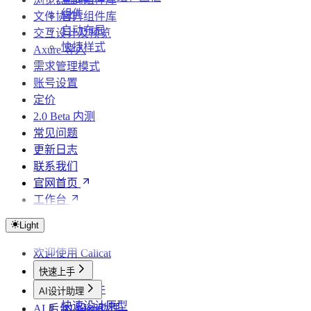
组件
文件协作
官方组件库
自动布局
交互设计及预览
快捷样式
Axure 导入
需求管理模式
账号设置
定价
2.0 Beta 内测
常见问题
更新日志
联系我们
官网首页
工作台
Light
欢迎使用 Calicat
快速上手
创建文件
AI设计助理
快速设计原型
AI 后台 Agents
AI 设计助理