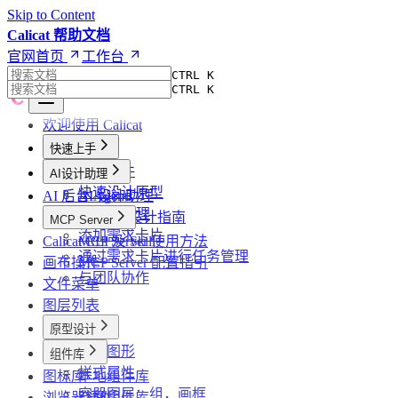
Skip to Content
Calicat 帮助文档
官网首页
工作台
CTRL K
CTRL K
欢迎使用 Calicat
快速上手
创建文件
AI设计助理
快速设计原型
AI 后台 Agents
AI 设计助理
使用AI助理
高效 AI 设计指南
MCP Server
添加需求卡片
Calicat CLI 及 Skill
MCP Server 使用方法
通过需求卡片进行任务管理
画布操作
MCP Server 配置指引
与团队协作
文件菜单
图层列表
原型设计
基础图形
组件库
样式属性
图标库
本地组件库
容器图层：组，画框
浏览器插件
空间组件库