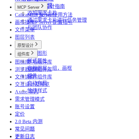
使用AI助理
高效 AI 设计指南
MCP Server
添加需求卡片
Calicat CLI 及 Skill
MCP Server 使用方法
通过需求卡片进行任务管理
画布操作
MCP Server 配置指引
与团队协作
文件菜单
图层列表
原型设计
基础图形
组件库
样式属性
图标库
本地组件库
容器图层：组，画框
浏览器插件
空间组件库
组件
文件协作
官方组件库
自动布局
交互设计及预览
快捷样式
Axure 导入
需求管理模式
账号设置
定价
2.0 Beta 内测
常见问题
更新日志