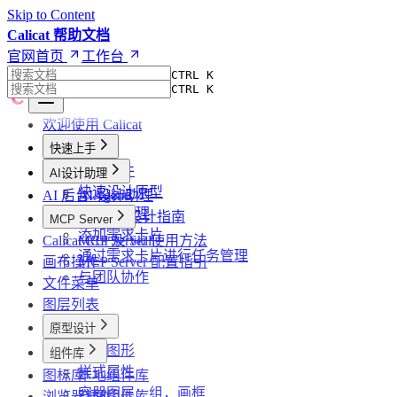
Skip to Content
Calicat 帮助文档
官网首页
工作台
CTRL K
CTRL K
欢迎使用 Calicat
快速上手
创建文件
AI设计助理
快速设计原型
AI 后台 Agents
AI 设计助理
使用AI助理
高效 AI 设计指南
MCP Server
添加需求卡片
Calicat CLI 及 Skill
MCP Server 使用方法
通过需求卡片进行任务管理
画布操作
MCP Server 配置指引
与团队协作
文件菜单
图层列表
原型设计
基础图形
组件库
样式属性
图标库
本地组件库
容器图层：组，画框
浏览器插件
空间组件库