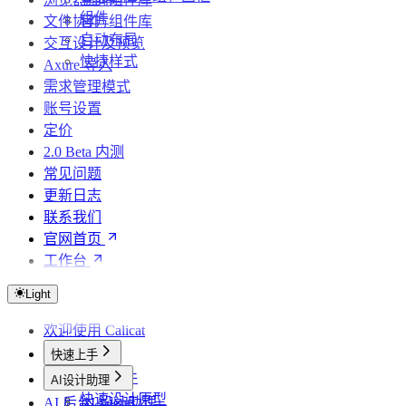
组件
文件协作
官方组件库
自动布局
交互设计及预览
快捷样式
Axure 导入
需求管理模式
账号设置
定价
2.0 Beta 内测
常见问题
更新日志
联系我们
官网首页
工作台
Light
欢迎使用 Calicat
快速上手
创建文件
AI设计助理
快速设计原型
AI 后台 Agents
AI 设计助理