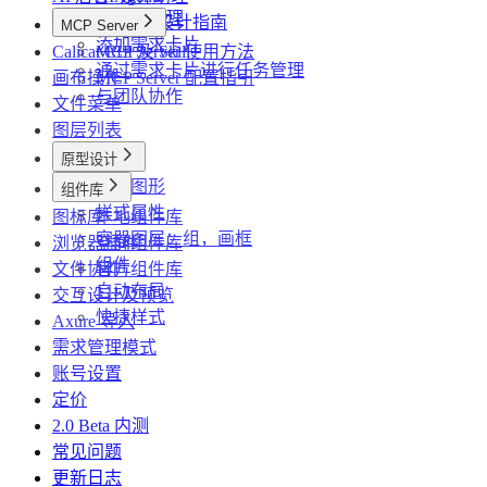
使用AI助理
高效 AI 设计指南
MCP Server
添加需求卡片
Calicat CLI 及 Skill
MCP Server 使用方法
通过需求卡片进行任务管理
画布操作
MCP Server 配置指引
与团队协作
文件菜单
图层列表
原型设计
基础图形
组件库
样式属性
图标库
本地组件库
容器图层：组，画框
浏览器插件
空间组件库
组件
文件协作
官方组件库
自动布局
交互设计及预览
快捷样式
Axure 导入
需求管理模式
账号设置
定价
2.0 Beta 内测
常见问题
更新日志