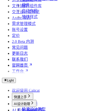
组件
文件协作
官方组件库
自动布局
交互设计及预览
快捷样式
Axure 导入
需求管理模式
账号设置
定价
2.0 Beta 内测
常见问题
更新日志
联系我们
官网首页
工作台
Light
欢迎使用 Calicat
快速上手
创建文件
AI设计助理
快速设计原型
AI 后台 Agents
AI 设计助理