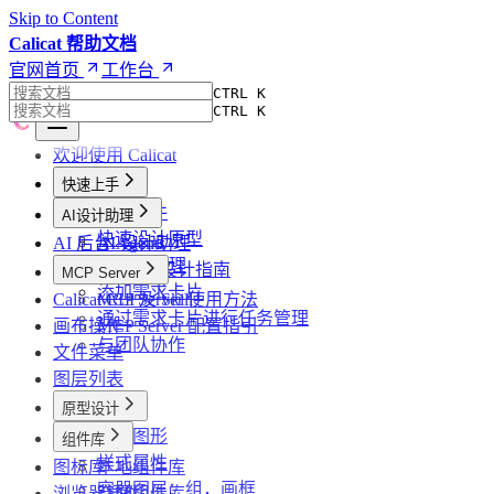
Skip to Content
Calicat 帮助文档
官网首页
工作台
CTRL K
CTRL K
欢迎使用 Calicat
快速上手
创建文件
AI设计助理
快速设计原型
AI 后台 Agents
AI 设计助理
使用AI助理
高效 AI 设计指南
MCP Server
添加需求卡片
Calicat CLI 及 Skill
MCP Server 使用方法
通过需求卡片进行任务管理
画布操作
MCP Server 配置指引
与团队协作
文件菜单
图层列表
原型设计
基础图形
组件库
样式属性
图标库
本地组件库
容器图层：组，画框
浏览器插件
空间组件库