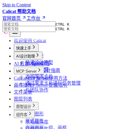
Skip to Content
Calicat 帮助文档
官网首页
工作台
CTRL K
CTRL K
欢迎使用 Calicat
快速上手
创建文件
AI设计助理
快速设计原型
AI 后台 Agents
AI 设计助理
使用AI助理
高效 AI 设计指南
MCP Server
添加需求卡片
Calicat CLI 及 Skill
MCP Server 使用方法
通过需求卡片进行任务管理
画布操作
MCP Server 配置指引
与团队协作
文件菜单
图层列表
原型设计
基础图形
组件库
样式属性
本地组件库
容器图层：组，画框
空间组件库