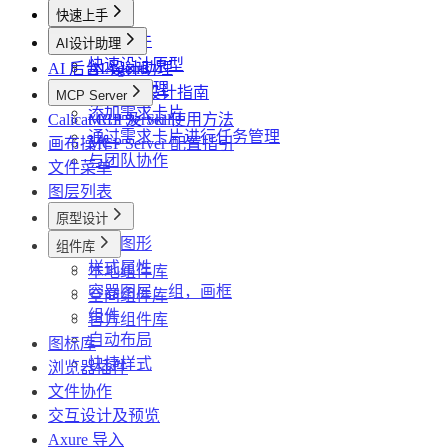
快速上手
创建文件
AI设计助理
快速设计原型
AI 后台 Agents
AI 设计助理
使用AI助理
高效 AI 设计指南
MCP Server
添加需求卡片
Calicat CLI 及 Skill
MCP Server 使用方法
通过需求卡片进行任务管理
画布操作
MCP Server 配置指引
与团队协作
文件菜单
图层列表
原型设计
基础图形
组件库
样式属性
本地组件库
容器图层：组，画框
空间组件库
组件
官方组件库
自动布局
图标库
快捷样式
浏览器插件
文件协作
交互设计及预览
Axure 导入