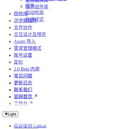
组件
官方组件库
自动布局
图标库
快捷样式
浏览器插件
文件协作
交互设计及预览
Axure 导入
需求管理模式
账号设置
定价
2.0 Beta 内测
常见问题
更新日志
联系我们
官网首页
工作台
Light
欢迎使用 Calicat